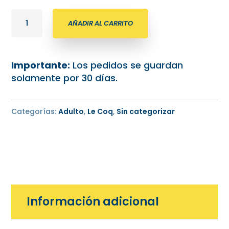
Short
AÑADIR AL CARRITO
titular
Le
Coq
Importante:
Los pedidos se guardan
Sportif
solamente por 30 días.
2026
Rosario
Central
Categorías:
Adulto
,
Le Coq
,
Sin categorizar
cantidad
Información adicional