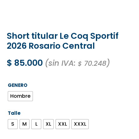
Short titular Le Coq Sportif
2026 Rosario Central
$
85.000
(sin IVA:
)
70.248
$
GENERO
Hombre
Talle
S
M
L
XL
XXL
XXXL