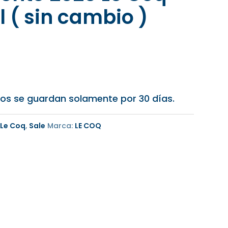
l ( sin cambio )
)
os se guardan solamente por 30 días.
,
Le Coq
,
Sale
Marca:
LE COQ