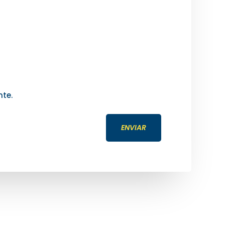
nte.
ENVIAR