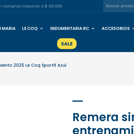
s en compras mayores a $ 100.000
I MARIA
LE COQ
INDUMENTARIA RC
ACCESORIOS
SALE
ento 2025 Le Coq Sportif Azul
Remera s
entrenami