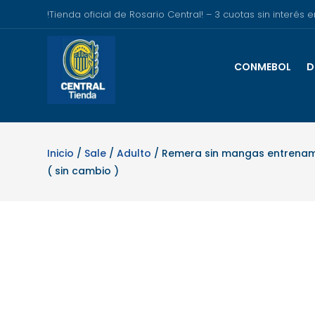
!Tienda oficial de Rosario Central! – 3 cuotas sin interé
CONMEBOL
D
Inicio
/
Sale
/
Adulto
/ Remera sin mangas entrenami
( sin cambio )