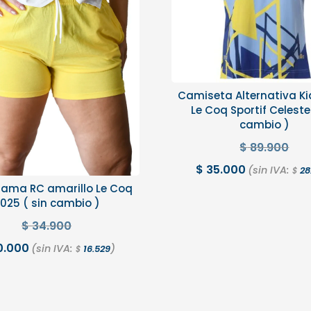
Camiseta Alternativa Ki
Le Coq Sportif Celeste
cambio )
$
89.900
$
35.000
(sin IVA:
28
$
dama RC amarillo Le Coq
025 ( sin cambio )
$
34.900
0.000
(sin IVA:
)
16.529
$