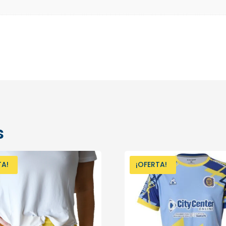
s
TA!
¡OFERTA!