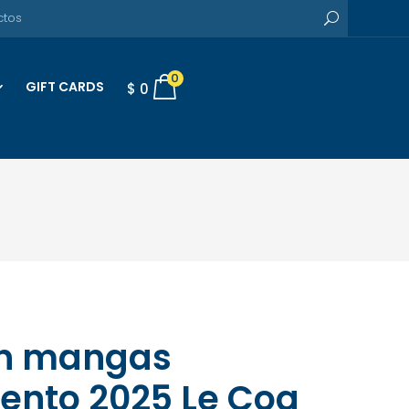
0
GIFT CARDS
$
0
in mangas
ento 2025 Le Coq