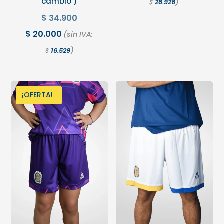
cambio )
)
28.926
$
$
34.900
$
20.000
(sin IVA:
)
16.529
$
¡OFERTA!