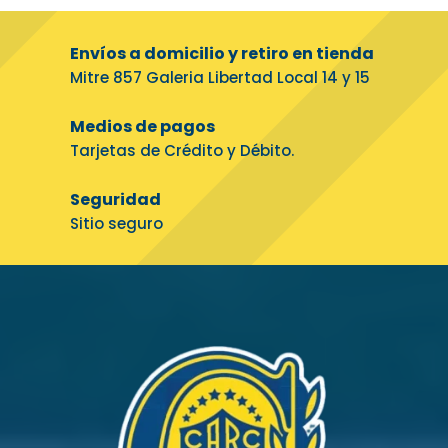
Envíos a domicilio y retiro en tienda
Mitre 857 Galeria Libertad Local 14 y 15
Medios de pagos
Tarjetas de Crédito y Débito.
Seguridad
Sitio seguro