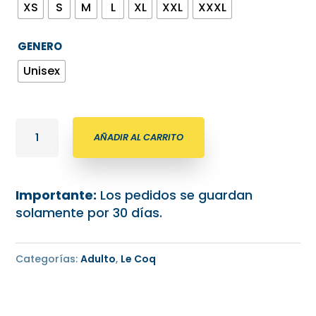
XS
S
M
L
XL
XXL
XXXL
GENERO
Unisex
Rompeviento
AÑADIR AL CARRITO
Le
Coq
2026
Importante:
Los pedidos se guardan
azul
solamente por 30 días.
francia
cantidad
Categorías:
Adulto
,
Le Coq