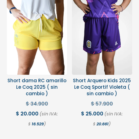
Short dama RC amarillo
Short Arquero Kids 2025
Le Coq 2025 ( sin
Le Coq Sportif Violeta (
cambio )
sin cambio )
$
34.900
$
57.900
$
20.000
$
25.000
(sin IVA:
(sin IVA:
)
)
16.529
20.661
$
$