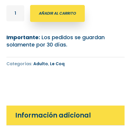
Campera
AÑADIR AL CARRITO
Pre
Match
Le
Importante:
Los pedidos se guardan
Coq
solamente por 30 días.
Sportif
2026
Rosario
Categorías:
Adulto
,
Le Coq
Central
cantidad
Información adicional