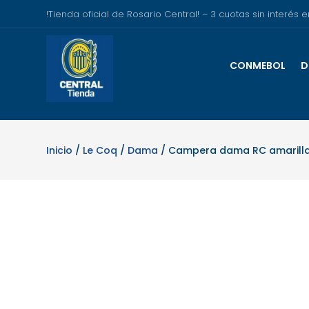
!Tienda oficial de Rosario Central! – 3 cuotas sin interé
CONMEBOL
D
Inicio
/
Le Coq
/
Dama
/ Campera dama RC amarilla