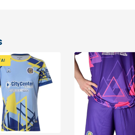
s
TA!