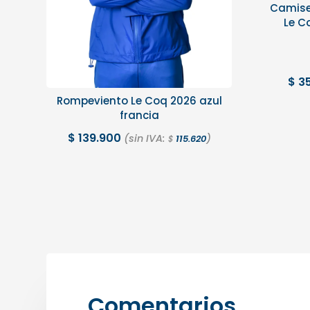
Camise
Le Co
$
35
Rompeviento Le Coq 2026 azul
francia
$
139.900
(sin IVA:
)
115.620
$
Comentarios