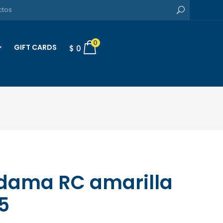
0
GIFT CARDS
$
0
dama RC amarilla
5