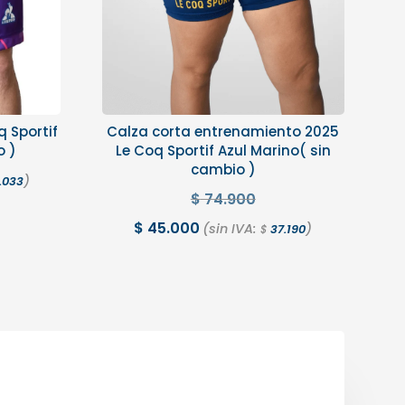
q Sportif
Calza corta entrenamiento 2025
o )
Le Coq Sportif Azul Marino( sin
cambio )
)
.033
$
74.900
$
45.000
(sin IVA:
)
37.190
$